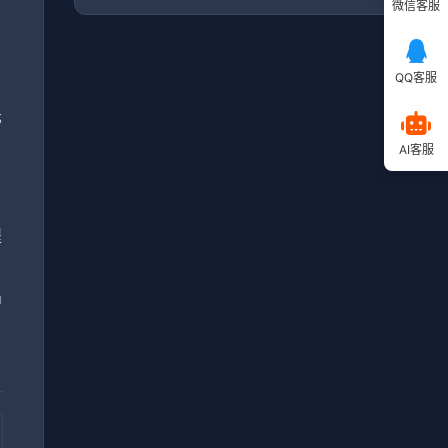
微信客服
QQ客服
竟
抵
AI客服
程
品