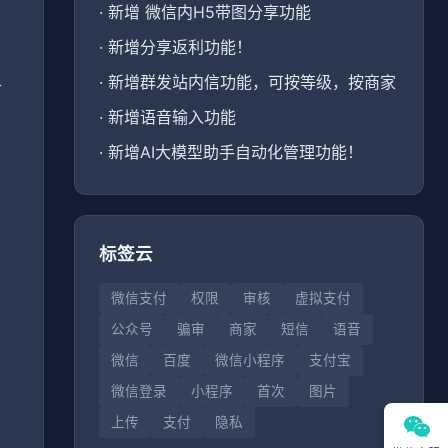
·
新增 微信内H5带图分享功能
·
新增分享返利功能！
·
新增群发站内信功能，可按等级，按商家
料
·
新增语音输入功能
·
新增AI大模型助手自动化管理功能！
标签云
了
微信支付
权限
审核
虚拟支付
公众号
骗审
商家
短信
语音
微信
百度
微信小程序
支付宝
微信登录
小程序
首次
图片
上传
支付
隐私