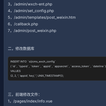
3
，/admin/wxch-ent.php
4
，
/admin/set_config.php
5，/admin/templates/post_weixin.htm
6
，/callback.php
7，/admin/post_weixin.php
二，修改数据库
INSERT INTO `sijicms_wxch_config`

(`id`, `typeid`, `token`, `appid`, `appsecret`, `access_token`, `dateline`)

VALUES

(2, 2, '', 'appid', 'key', '', UNIX_TIMESTAMP());
三，前端修改文件：
1
，/pages/index/info.vue