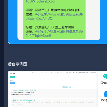
后台示例图：
微信
QQ