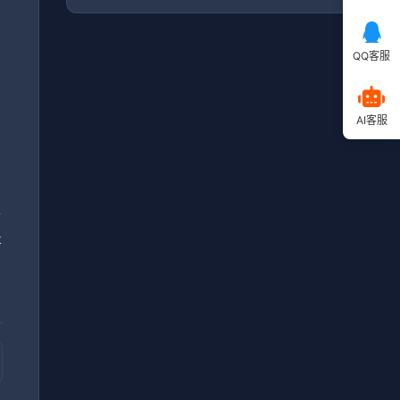
QQ客服
毕
AI客服
，
小
提