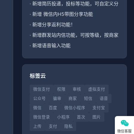
·
新增简历投递，投标等功能，可自定义分
·
新增 微信内H5带图分享功能
·
新增分享返利功能！
、
·
新增群发站内信功能，可按等级，按商家
·
新增语音输入功能
标签云
微信支付
权限
审核
虚拟支付
公众号
骗审
商家
短信
语音
微信
百度
微信小程序
支付宝
微信登录
小程序
首次
图片
上传
支付
隐私
微信客服