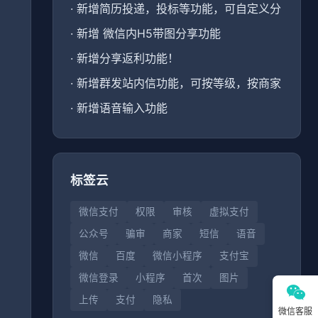
·
新增简历投递，投标等功能，可自定义分
·
新增 微信内H5带图分享功能
·
新增分享返利功能！
、
·
新增群发站内信功能，可按等级，按商家
·
新增语音输入功能
标签云
微信支付
权限
审核
虚拟支付
公众号
骗审
商家
短信
语音
微信
百度
微信小程序
支付宝
微信登录
小程序
首次
图片
上传
支付
隐私
微信客服