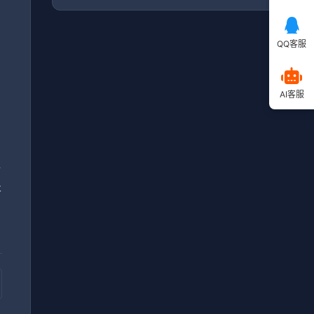
QQ客服
毕
AI客服
，
小
提