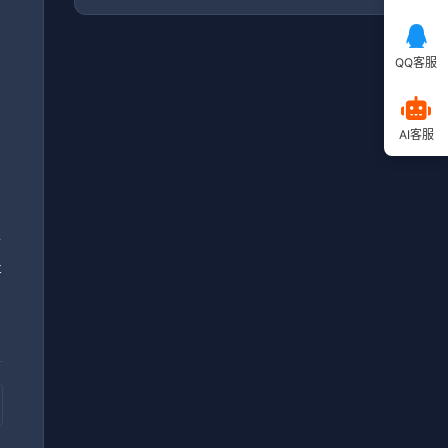
QQ客服
毕
AI客服
，
小
提