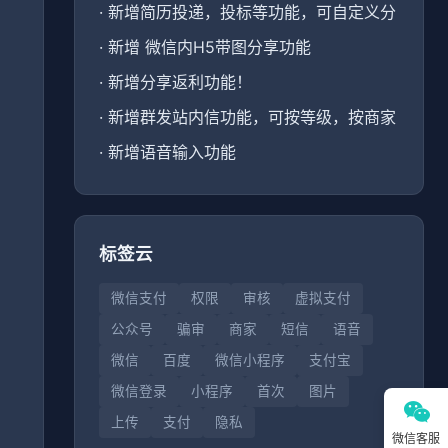
·
新增简历投递，投标等功能，可自定义分
·
新增 微信内H5带图分享功能
·
新增分享返利功能！
、
·
新增群发站内信功能，可按等级，按商家
·
新增语音输入功能
标签云
微信支付
权限
审核
虚拟支付
公众号
骗审
商家
短信
语音
微信
百度
微信小程序
支付宝
微信登录
小程序
首次
图片
上传
支付
隐私
微信客服