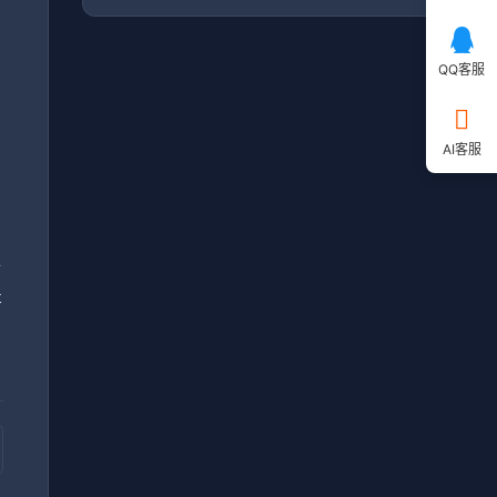
QQ客服
毕
AI客服
，
小
提