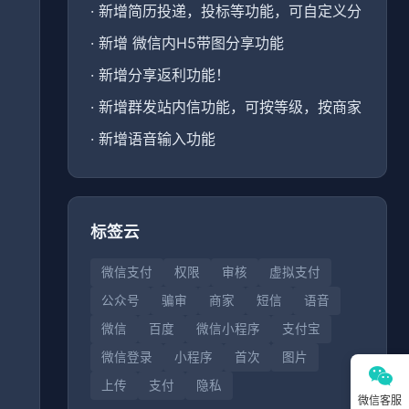
·
新增简历投递，投标等功能，可自定义分
·
新增 微信内H5带图分享功能
·
新增分享返利功能！
、
·
新增群发站内信功能，可按等级，按商家
·
新增语音输入功能
标签云
微信支付
权限
审核
虚拟支付
公众号
骗审
商家
短信
语音
微信
百度
微信小程序
支付宝
微信登录
小程序
首次
图片
上传
支付
隐私
微信客服