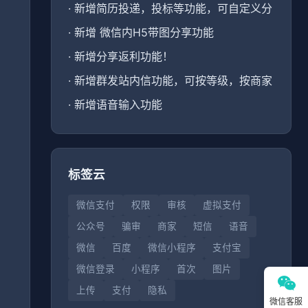
·
新增简历投递，投标等功能，可自定义分
·
新增 微信内H5带图分享功能
·
新增分享返利功能！
、
·
新增群发站内信功能，可按等级，按商家
·
新增语音输入功能
标签云
微信支付
权限
审核
虚拟支付
公众号
骗审
商家
短信
语音
微信
百度
微信小程序
支付宝
微信登录
小程序
首次
图片
上传
支付
隐私
微信客服