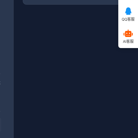
QQ客服
毕
AI客服
，
小
提