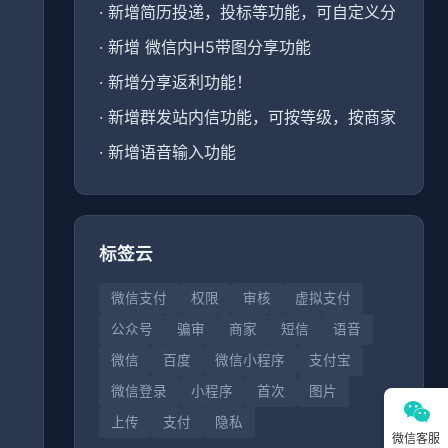
·
新增简历投递，投标等功能，可自定义分
·
新增 微信内H5带图分享功能
·
新增分享返利功能！
、
·
新增群发站内信功能，可按等级，按商家
·
新增语音输入功能
标签云
微信支付
权限
审核
虚拟支付
公众号
骗审
商家
短信
语音
微信
百度
微信小程序
支付宝
微信登录
小程序
首次
图片
上传
支付
隐私
微信客服