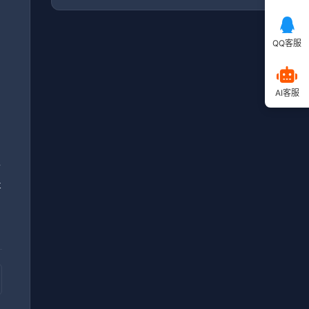
QQ客服
毕
AI客服
，
小
提