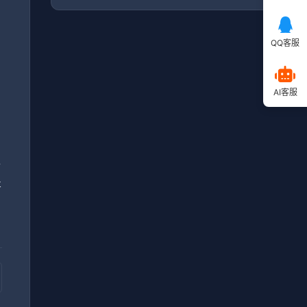
QQ客服
毕
AI客服
，
小
提