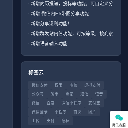
·
新增简历投递，投标等功能，可自定义分
·
新增 微信内H5带图分享功能
·
新增分享返利功能！
、
·
新增群发站内信功能，可按等级，按商家
·
新增语音输入功能
标签云
微信支付
权限
审核
虚拟支付
公众号
骗审
商家
短信
语音
微信
百度
微信小程序
支付宝
微信登录
小程序
首次
图片
上传
支付
隐私
微信客服