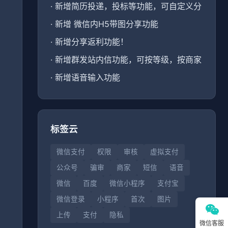
·
新增简历投递，投标等功能，可自定义分
·
新增 微信内H5带图分享功能
·
新增分享返利功能！
、
·
新增群发站内信功能，可按等级，按商家
·
新增语音输入功能
标签云
微信支付
权限
审核
虚拟支付
公众号
骗审
商家
短信
语音
微信
百度
微信小程序
支付宝
微信登录
小程序
首次
图片
上传
支付
隐私
微信客服