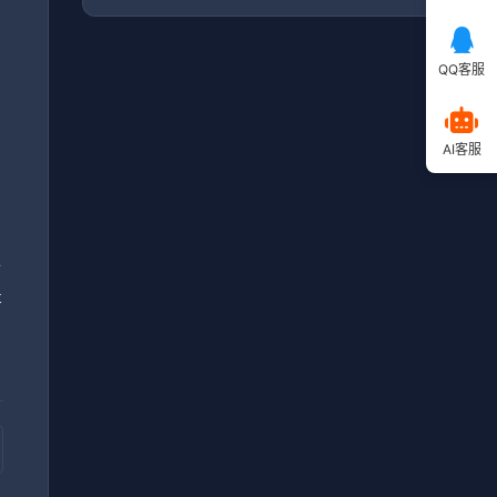
QQ客服
毕
AI客服
，
小
提