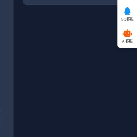
QQ客服
毕
AI客服
，
小
提