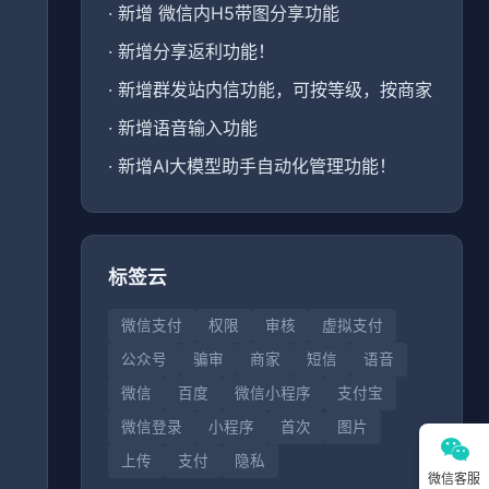
·
新增 微信内H5带图分享功能
·
新增分享返利功能！
·
新增群发站内信功能，可按等级，按商家
、
·
新增语音输入功能
·
新增AI大模型助手自动化管理功能！
标签云
微信支付
权限
审核
虚拟支付
公众号
骗审
商家
短信
语音
微信
百度
微信小程序
支付宝
微信登录
小程序
首次
图片
上传
支付
隐私
微信客服