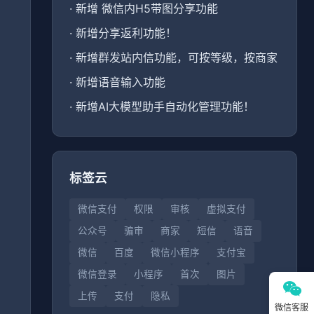
·
新增 微信内H5带图分享功能
·
新增分享返利功能！
·
新增群发站内信功能，可按等级，按商家
、
·
新增语音输入功能
·
新增AI大模型助手自动化管理功能！
标签云
微信支付
权限
审核
虚拟支付
公众号
骗审
商家
短信
语音
微信
百度
微信小程序
支付宝
微信登录
小程序
首次
图片
上传
支付
隐私
微信客服