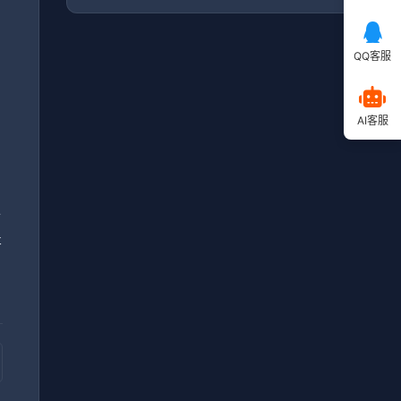
QQ客服
毕
AI客服
，
小
提