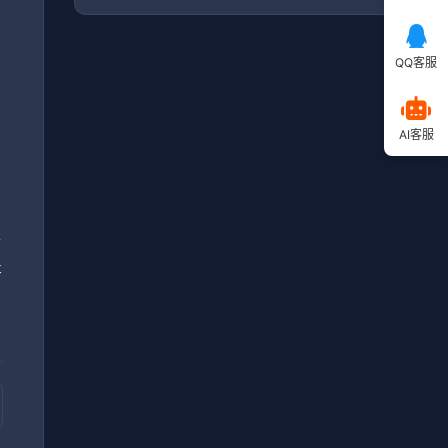
QQ客服
毕
AI客服
，
小
提