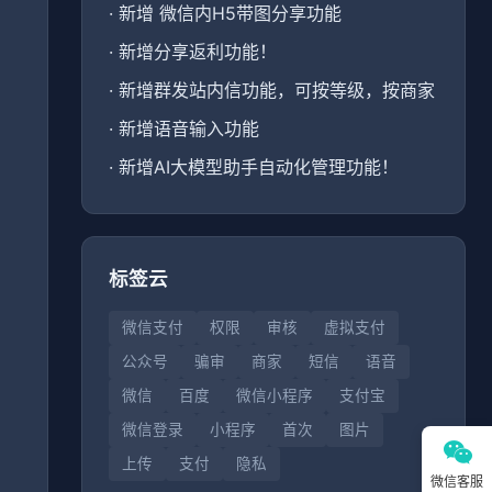
·
新增 微信内H5带图分享功能
·
新增分享返利功能！
·
新增群发站内信功能，可按等级，按商家
、
·
新增语音输入功能
·
新增AI大模型助手自动化管理功能！
标签云
微信支付
权限
审核
虚拟支付
公众号
骗审
商家
短信
语音
微信
百度
微信小程序
支付宝
微信登录
小程序
首次
图片
上传
支付
隐私
微信客服