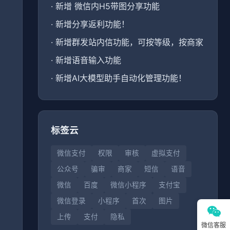
·
新增 微信内H5带图分享功能
·
新增分享返利功能！
·
新增群发站内信功能，可按等级，按商家
·
新增语音输入功能
·
新增AI大模型助手自动化管理功能！
标签云
微信支付
权限
审核
虚拟支付
公众号
骗审
商家
短信
语音
微信
百度
微信小程序
支付宝
微信登录
小程序
首次
图片
上传
支付
隐私
微信客服