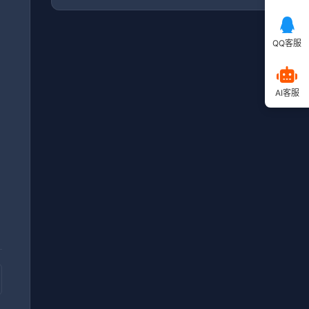
QQ客服
毕
AI客服
，
和
，