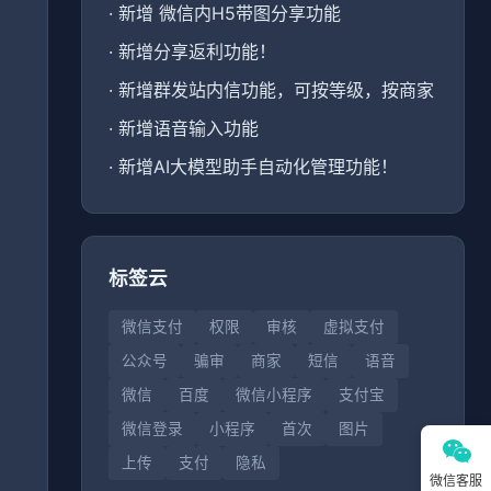
·
新增 微信内H5带图分享功能
·
新增分享返利功能！
·
新增群发站内信功能，可按等级，按商家
、
·
新增语音输入功能
·
新增AI大模型助手自动化管理功能！
标签云
微信支付
权限
审核
虚拟支付
公众号
骗审
商家
短信
语音
微信
百度
微信小程序
支付宝
微信登录
小程序
首次
图片
上传
支付
隐私
微信客服