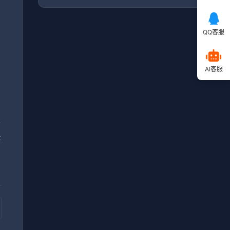
QQ客服
毕
AI客服
，
小
提